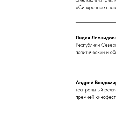
спектакле «Прикл
«Синхронное плава
Лидия Леонидов
Республики Северн
политический и об
Андрей Владими
театральный режи
премией кинофест