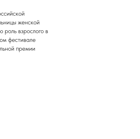
оссийской
льницы женской
ю роль взрослого в
ком фестивале
альной премии