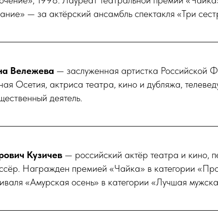
ючение», 1998. Лауреат театральной премии «Чайка
ние» — за актёрский ансамбль спектакля «Три сестр
на Вележева
— заслуженная артистка Российской Ф
ая Осетия, актриса театра, кино и дубляжа, телевед
щественный деятель.
рович Кузичев
— российский актёр театра и кино, пе
ссёр. Награжден премией «Чайка» в категории «Про
иваля «Амурская осень» в категории «Лучшая мужска