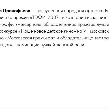
на Прокофьева
— заслуженная народная артистка Р
истка премии «ТЭФИ-2007» в категории исполните
ном фильме/сериале, обладательница приза за лучшу
конкурсе «Наше новое детское кино» на VII московс
ино «Московская премьера» и обладательница театр
андот» в номинации лучшей женской роли.